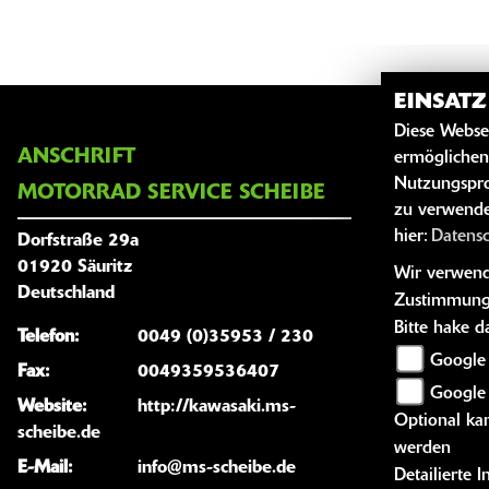
EINSAT
Diese Webse
ANSCHRIFT
ÖFFNUNG
ermöglichen
Nutzungspro
MOTORRAD SERVICE SCHEIBE
zu verwende
Montag:
hier:
Datens
Dorfstraße 29a
Dienstag:
01920 Säuritz
Wir verwende
Mittwoch:
Deutschland
Zustimmung
Donnersta
Bitte hake 
Telefon:
0049 (0)35953 / 230
Freitag:
Google 
Fax:
0049359536407
Samstag:
Google
Website:
http://kawasaki.ms-
Optional kan
Sonntag:
scheibe.de
werden
E-Mail:
info@ms-scheibe.de
Detailierte