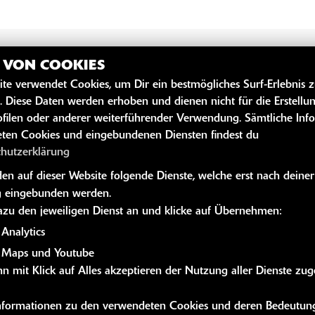
Z VON COOKIES
ite verwendet Cookies, um Dir ein bestmögliches Surf-Erlebnis 
SZEITEN
WEITERE 
. Diese Daten werden erhoben und dienen nicht für die Erstellu
filen oder anderer weiterführender Verwendung. Sämtliche Inf
Kawasaki News
ten Cookies und eingebundenen Diensten findest du
09:00 - 12:30 und 13:30 - 18:00
Kawasaki Hand
chutzerklärung
09:00 - 12:30 und 13:30 - 18:00
Kawasaki Bekle
n auf dieser Website folgende Dienste, welche erst nach deiner
09:00 - 12:30 und 13:30 - 18:00
Kawasaki Merc
 eingebunden werden.
g:
09:00 - 12:30 und 13:30 - 18:00
dazu den jeweiligen Dienst an und klicke auf Übernehmen:
09:00 - 12:30 und 13:30 - 18:00
Analytics
09:00 - 12:00
 Maps und Youtube
n mit Klick auf Alles akzeptieren der Nutzung aller Dienste zu
geschlossen
 Informationen zu den verwendeten Cookies und deren Bedeutung