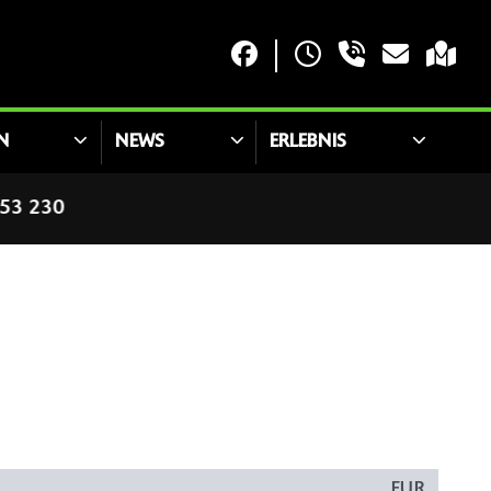
N
NEWS
ERLEBNIS
 230
EUR