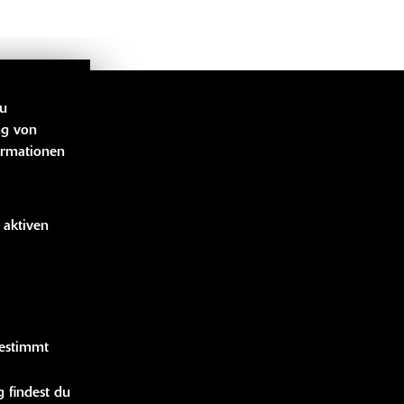
zu
LINKS
ng von
ormationen
bücher
idung
 aktiven
handise
gestimmt
 findest du