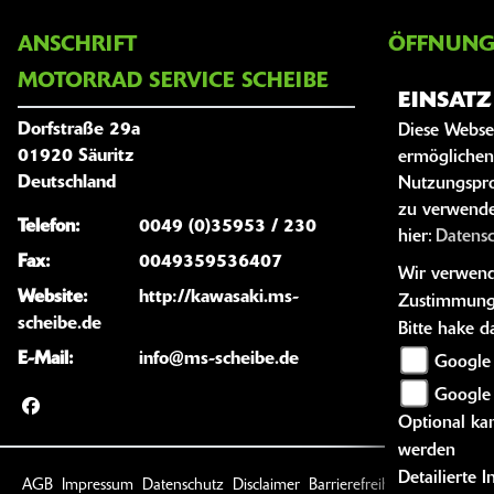
ANSCHRIFT
ÖFFNUNG
MOTORRAD SERVICE SCHEIBE
EINSAT
Montag:
Dorfstraße 29a
Diese Webse
Dienstag:
01920 Säuritz
ermöglichen
Mittwoch:
Deutschland
Nutzungspro
Donnersta
zu verwende
Telefon:
0049 (0)35953 / 230
hier:
Datens
Freitag:
Fax:
0049359536407
Wir verwende
Samstag:
Website:
http://kawasaki.ms-
Zustimmung
Sonntag:
scheibe.de
Bitte hake 
E-Mail:
info@ms-scheibe.de
Google 
Google
Optional kan
werden
Detailierte
AGB
Impressum
Datenschutz
Disclaimer
Barrierefreiheit
powered 