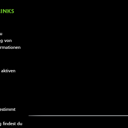
LINKS
bücher
zu
idung
ng von
handise
ormationen
 aktiven
gestimmt
 findest du