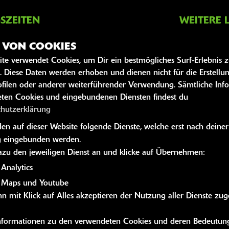
SZEITEN
WEITERE 
Kawasaki News
Z VON COOKIES
09:00 - 12:30 und 13:30 - 18:00
Kawasaki Hand
ite verwendet Cookies, um Dir ein bestmögliches Surf-Erlebnis 
09:00 - 12:30 und 13:30 - 18:00
Kawasaki Bekle
. Diese Daten werden erhoben und dienen nicht für die Erstellu
09:00 - 12:30 und 13:30 - 18:00
Kawasaki Merc
filen oder anderer weiterführender Verwendung. Sämtliche Inf
g:
09:00 - 12:30 und 13:30 - 18:00
ten Cookies und eingebundenen Diensten findest du
chutzerklärung
09:00 - 12:30 und 13:30 - 18:00
n auf dieser Website folgende Dienste, welche erst nach deiner
09:00 - 12:00
 eingebunden werden.
geschlossen
dazu den jeweiligen Dienst an und klicke auf Übernehmen:
Analytics
 Maps und Youtube
n mit Klick auf Alles akzeptieren der Nutzung aller Dienste zu
 Informationen zu den verwendeten Cookies und deren Bedeutung
by 1000PS