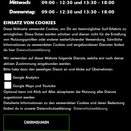
Mittwoch:
09:00 - 12:30 und 13:30 - 18:00
Donnerstag:
09:00 - 12:30 und 13:30 - 18:00
Freitag:
09:00 - 12:30 und 13:30 - 18:00
EINSATZ VON COOKIES
Diese Webseite verwendet Cookies, um Dir ein bestmögliches Surf-Erlebnis zu
Samstag:
09:00 - 12:00
ermöglichen. Diese Daten werden erhoben und dienen nicht für die Erstellung
von Nutzungsprofilen oder anderer weiterführender Verwendung. Sämtliche
Sonntag:
geschlossen
Informationen zu verwendeten Cookies und eingebundenen Diensten findest
du hier:
Datenschutzerklärung
Wir verwenden auf dieser Website folgende Dienste, welche erst nach deiner
WEITERE LINKS
aktiven Zustimmung eingebunden werden.
Bitte hake dazu den jeweiligen Dienst an und klicke auf Übernehmen:
Kawasaki News
Google Analytics
Kawasaki Handbücher
Google Maps und Youtube
Kawasaki Bekleidung
Optional kann mit Klick auf Alles akzeptieren der Nutzung aller Dienste
Kawasaki Merchandise
zugestimmt werden
Detailierte Informationen zu den verwendeten Cookies und deren Bedeutung
findest du in unserer Datenschutzerklärung:
Datenschutzerklärung
AGB
Impressum
Datenschutz
Disclaimer
Barrierefreiheit
ÜBERNEHMEN
powered by 1000PS