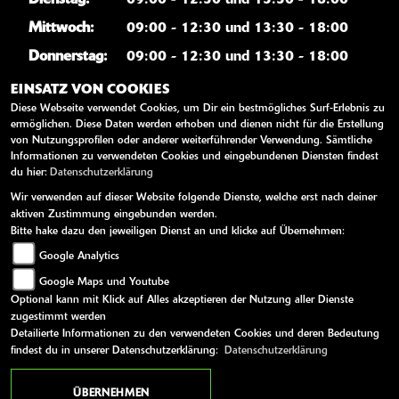
Mittwoch:
09:00 - 12:30 und 13:30 - 18:00
Donnerstag:
09:00 - 12:30 und 13:30 - 18:00
Freitag:
09:00 - 12:30 und 13:30 - 18:00
EINSATZ VON COOKIES
Diese Webseite verwendet Cookies, um Dir ein bestmögliches Surf-Erlebnis zu
Samstag:
09:00 - 12:00
ermöglichen. Diese Daten werden erhoben und dienen nicht für die Erstellung
Sonntag:
geschlossen
von Nutzungsprofilen oder anderer weiterführender Verwendung. Sämtliche
Informationen zu verwendeten Cookies und eingebundenen Diensten findest
du hier:
Datenschutzerklärung
WEITERE LINKS
Wir verwenden auf dieser Website folgende Dienste, welche erst nach deiner
aktiven Zustimmung eingebunden werden.
Kawasaki News
Bitte hake dazu den jeweiligen Dienst an und klicke auf Übernehmen:
Google Analytics
Kawasaki Handbücher
Google Maps und Youtube
Kawasaki Bekleidung
Optional kann mit Klick auf Alles akzeptieren der Nutzung aller Dienste
Kawasaki Merchandise
zugestimmt werden
Detailierte Informationen zu den verwendeten Cookies und deren Bedeutung
findest du in unserer Datenschutzerklärung:
Datenschutzerklärung
AGB
Impressum
Datenschutz
Disclaimer
Barrierefreiheit
ÜBERNEHMEN