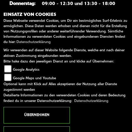
Donnerstag:
09:00 - 12:30 und 13:30 - 18:00
Freitag:
09:00 - 12:30 und 13:30 - 18:00
EINSATZ VON COOKIES
Diese Webseite verwendet Cookies, um Dir ein bestmögliches Surf-Erlebnis zu
Samstag:
09:00 - 12:00
ermöglichen. Diese Daten werden erhoben und dienen nicht für die Erstellung
Sonntag:
geschlossen
von Nutzungsprofilen oder anderer weiterführender Verwendung. Sämtliche
Informationen zu verwendeten Cookies und eingebundenen Diensten findest
du hier:
Datenschutzerklärung
WEITERE LINKS
Wir verwenden auf dieser Website folgende Dienste, welche erst nach deiner
aktiven Zustimmung eingebunden werden.
Kawasaki News
Bitte hake dazu den jeweiligen Dienst an und klicke auf Übernehmen:
Google Analytics
Kawasaki Handbücher
Google Maps und Youtube
Kawasaki Bekleidung
Optional kann mit Klick auf Alles akzeptieren der Nutzung aller Dienste
Kawasaki Merchandise
zugestimmt werden
Detailierte Informationen zu den verwendeten Cookies und deren Bedeutung
findest du in unserer Datenschutzerklärung:
Datenschutzerklärung
AGB
Impressum
Datenschutz
Disclaimer
Barrierefreiheit
ÜBERNEHMEN
powered by 1000PS