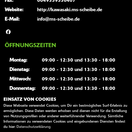
Fax:
0049359536407
Website:
http://kawasaki.ms-scheibe.de
E-Mail:
info@ms-scheibe.de
ÖFFNUNGSZEITEN
Montag:
09:00 - 12:30 und 13:30 - 18:00
Dienstag:
09:00 - 12:30 und 13:30 - 18:00
Mittwoch:
09:00 - 12:30 und 13:30 - 18:00
Donnerstag:
09:00 - 12:30 und 13:30 - 18:00
Freitag:
09:00 - 12:30 und 13:30 - 18:00
EINSATZ VON COOKIES
Diese Webseite verwendet Cookies, um Dir ein bestmögliches Surf-Erlebnis zu
Samstag:
09:00 - 12:00
ermöglichen. Diese Daten werden erhoben und dienen nicht für die Erstellung
Sonntag:
geschlossen
von Nutzungsprofilen oder anderer weiterführender Verwendung. Sämtliche
Informationen zu verwendeten Cookies und eingebundenen Diensten findest
du hier:
Datenschutzerklärung