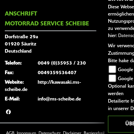
Diese Webse
ANSCHRIFT
ÖFFNUNG
ermöglichen
Nutzungspro
MOTORRAD SERVICE SCHEIBE
zu verwende
Montag:
hier:
Datens
Dorfstraße 29a
Dienstag:
01920 Säuritz
Wir verwende
Mittwoch:
Deutschland
Zustimmung
Donnersta
Bitte hake 
Telefon:
0049 (0)35953 / 230
Freitag:
Google 
Fax:
0049359536407
Samstag:
Google
Website:
http://kawasaki.ms-
Optional kan
Sonntag:
scheibe.de
werden
E-Mail:
info@ms-scheibe.de
Detailierte
in unserer 
ÜB
AGB
Impressum
Datenschutz
Disclaimer
Barrierefreiheit