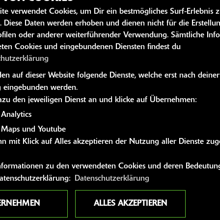
ite verwendet Cookies, um Dir ein bestmögliches Surf-Erlebnis 
SZEITEN
WEITERE 
. Diese Daten werden erhoben und dienen nicht für die Erstellu
filen oder anderer weiterführender Verwendung. Sämtliche Inf
Kawasaki News
ten Cookies und eingebundenen Diensten findest du
09:00 - 12:30 und 13:30 - 18:00
Kawasaki Hand
chutzerklärung
09:00 - 12:30 und 13:30 - 18:00
Kawasaki Bekle
n auf dieser Website folgende Dienste, welche erst nach deiner
09:00 - 12:30 und 13:30 - 18:00
Kawasaki Merc
 eingebunden werden.
g:
09:00 - 12:30 und 13:30 - 18:00
dazu den jeweiligen Dienst an und klicke auf Übernehmen:
09:00 - 12:30 und 13:30 - 18:00
Analytics
09:00 - 12:00
 Maps und Youtube
n mit Klick auf Alles akzeptieren der Nutzung aller Dienste zu
geschlossen
 Informationen zu den verwendeten Cookies und deren Bedeutung
Datenschutzerklärung:
Datenschutzerklärung
ERNEHMEN
ALLES AKZEPTIEREN