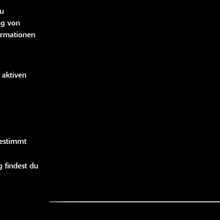
zu
LINKS
ng von
ormationen
bücher
idung
 aktiven
handise
gestimmt
 findest du