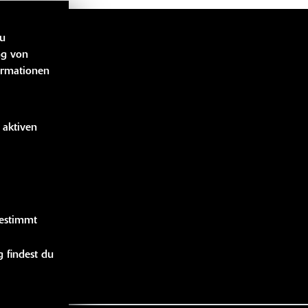
zu
LINKS
ng von
ormationen
bücher
idung
 aktiven
handise
gestimmt
 findest du