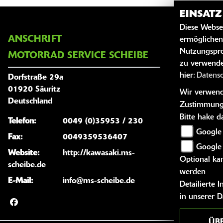
EINSAT
Diese Webse
ANSCHRIFT
ÖFFNUNG
ermöglichen
Nutzungspro
MOTORRAD SERVICE SCHEIBE
zu verwende
Montag:
hier:
Datens
Dorfstraße 29a
Dienstag:
01920 Säuritz
Wir verwende
Mittwoch:
Deutschland
Zustimmung
Donnersta
Bitte hake 
Telefon:
0049 (0)35953 / 230
Freitag:
Google 
Fax:
0049359536407
Samstag:
Google
Website:
http://kawasaki.ms-
Optional kan
Sonntag:
scheibe.de
werden
E-Mail:
info@ms-scheibe.de
Detailierte
in unserer 
ÜB