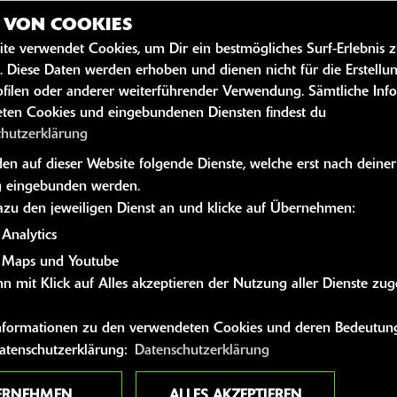
Z VON COOKIES
ite verwendet Cookies, um Dir ein bestmögliches Surf-Erlebnis 
SZEITEN
WEITERE 
. Diese Daten werden erhoben und dienen nicht für die Erstellu
filen oder anderer weiterführender Verwendung. Sämtliche Inf
Kawasaki News
ten Cookies und eingebundenen Diensten findest du
09:00 - 12:30 und 13:30 - 18:00
Kawasaki Hand
chutzerklärung
09:00 - 12:30 und 13:30 - 18:00
Kawasaki Bekle
n auf dieser Website folgende Dienste, welche erst nach deiner
09:00 - 12:30 und 13:30 - 18:00
Kawasaki Merc
 eingebunden werden.
g:
09:00 - 12:30 und 13:30 - 18:00
dazu den jeweiligen Dienst an und klicke auf Übernehmen:
09:00 - 12:30 und 13:30 - 18:00
Analytics
09:00 - 12:00
 Maps und Youtube
n mit Klick auf Alles akzeptieren der Nutzung aller Dienste zu
geschlossen
 Informationen zu den verwendeten Cookies und deren Bedeutung
Datenschutzerklärung:
Datenschutzerklärung
ERNEHMEN
ALLES AKZEPTIEREN